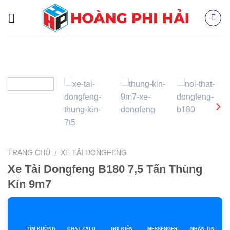
Skip
to
content
TRANG CHỦ
XE TẢI DONGFENG
/
Xe Tải Dongfeng B180 7,5 Tấn Thùng
Kín 9m7
TÌM ĐƯỜNG
CHAT ZALO
GỌI ĐIỆN
MESSENGER
NHẮN TIN