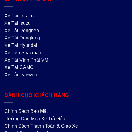
địa hình.
Xem thêm:
Xe Tải Isuzu 4 Chân Giga
Xe Tải Teraco
17T9 | Mua Trả Góp | Vay Cao
Xe Tải Isuzu
Xe Tải Dongben
Xe Tải Dongfeng
Xe Tải Hyundai
Xe Ben Shacman
Cấu tạo nội thất xe tải Isuzu 2t5
Xe Tải Vĩnh Phát VM
Ở các dòng
xe tải Isuzu 2 5 tấn
chính hãng luôn khiến
Xe Tải CAMC
khách hàng hài lòng vì có một không gian nội thất khá
Xe Tải Daewoo
sang trọng.
Không gian buồng lái với đầy đủ các trang thiết bị: FM,
DÀNH CHO KHÁCH HÀNG
radio trực tuyến, cổng kết nối blutooth…..,
Hệ thống điều hòa công suất cao giúp làm lạnh một
Chính Sách Bảo Mật
cách nhanh chóng.
Hướng Dẫn Mua Xe Trả Góp
Nhiều hộc đựng đồ kích thước từ nhỏ đến lớn bố trí
Chính Sách Thanh Toán & Giao Xe