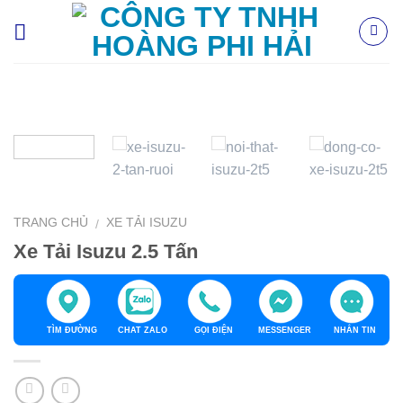
Skip
to
content
TRANG CHỦ
XE TẢI ISUZU
/
Xe Tải Isuzu 2.5 Tấn
TÌM ĐƯỜNG
CHAT ZALO
GỌI ĐIỆN
MESSENGER
NHẮN TIN