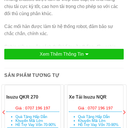
chịu tải cực kỳ tốt, cao hơn tải trọng cho phép so với các
đối thủ cùng phân khúc.
Các mối hàn được làm từ hệ thống robot, đảm bảo sự
chắc chắn, chính xác.
Cabin giữ nguyên cách thiết kế truyền thống, đầu cabin
được thiết kế thon gọn hơn với những đường cong một
Xem Thêm Thông Tin
cách nhẹ nhàng.
Điều này giúp xe dễ dàng di chuyển ở các con hẻm nhỏ
SẢN PHẨM TƯƠNG TỰ
mà tránh được lực cản của gió một cách tối đa.
Đầu cabin được thiết kế theo nguyên tắc khí động học,
Isuzu QKR 270
Xe Tải Isuzu NQR
mang phong cách riêng của dòng Isuzu chính hãng.
Giá : 0707 196 197
Giá : 0707 196 197
Kính chắn gió được làm bằng kính cường lực, có độ bền
Quà Tặng Hấp Dẫn
Quà Tặng Hấp Dẫn
Khuyến Mãi Lớn
Khuyến Mãi Lớn
cao.
Hỗ Trợ Vay Vốn 70-90%
Hỗ Trợ Vay Vốn 70-90%