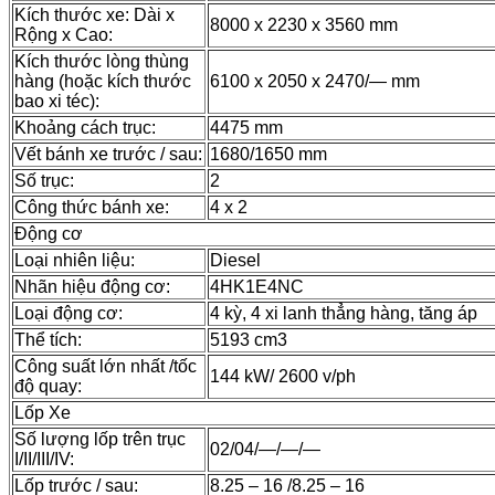
Kích thước xe: Dài x
8000 x 2230 x 3560 mm
Rộng x Cao:
Kích thước lòng thùng
hàng (hoặc kích thước
6100 x 2050 x 2470/— mm
bao xi téc):
Khoảng cách trục:
4475 mm
Vết bánh xe trước / sau:
1680/1650 mm
Số trục:
2
Công thức bánh xe:
4 x 2
Động cơ
Loại nhiên liệu:
Diesel
Nhãn hiệu động cơ:
4HK1E4NC
Loại động cơ:
4 kỳ, 4 xi lanh thẳng hàng, tăng áp
Thể tích:
5193 cm3
Công suất lớn nhất /tốc
144 kW/ 2600 v/ph
độ quay:
Lốp Xe
Số lượng lốp trên trục
02/04/—/—/—
I/II/III/IV:
Lốp trước / sau:
8.25 – 16 /8.25 – 16