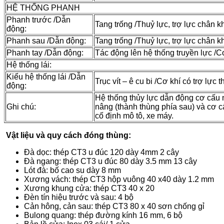
HỆ THỐNG PHANH
Phanh trước /Dẫn
Tang trống /Thuỷ lực, trợ lực chân 
động:
Phanh sau /Dẫn động:
Tang trống /Thuỷ lực, trợ lực chân 
Phanh tay /Dẫn động:
Tác động lên hệ thống truyền lực /C
Hệ thống lái:
Kiểu hệ thống lái /Dẫn
Trục vít – ê cu bi /Cơ khí có trợ lực t
động:
Hệ thống thủy lực dẫn động cơ cấu 
Ghi chú:
nâng (thành thùng phía sau) và cơ 
cố định mô tô, xe máy.
Vật liệu và quy cách đóng thùng:
Đà dọc: thép CT3 u đúc 120 dày 4mm 2 cây
Đà ngang: thép CT3 u đúc 80 dày 3.5 mm 13 cây
Lót đà: bố cao su dày 8 mm
Xương vách: thép CT3 hộp vuông 40 x40 dày 1.2 mm
Xương khung cửa: thép CT3 40 x 20
Đèn tín hiệu trước và sau: 4 bộ
Cản hông, cản sau: thép CT3 80 x 40 sơn chống gỉ
Bulong quang: thép đường kính 16 mm, 6 bộ