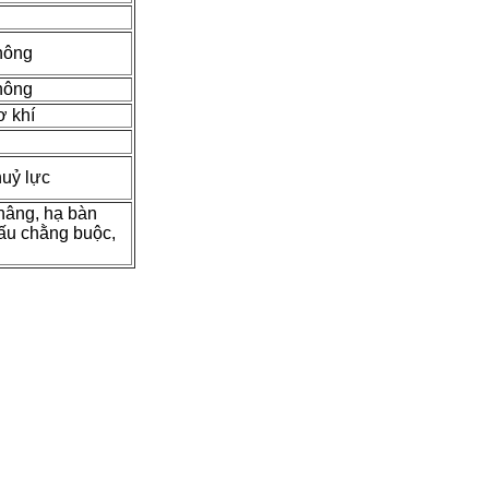
không
không
ơ khí
huỷ lực
nâng, hạ bàn
cấu chằng buộc,