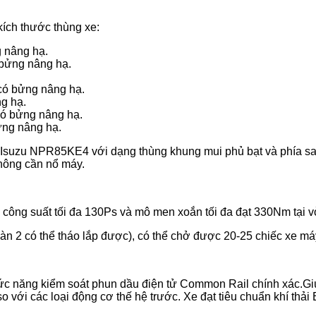
kích thước thùng xe:
g nâng hạ.
 bửng nâng hạ.
 có bửng nâng hạ.
g hạ.
có bửng nâng hạ.
ửng nâng hạ.
xe Isuzu NPR85KE4 với dạng thùng khung mui phủ bạt và phía s
hông cần nổ máy.
h công suất tối đa 130Ps và mô men xoắn tối đa đạt 330Nm tại 
àn 2 có thể tháo lắp được), có thể chở được 20-25 chiếc xe má
́c năng kiểm soát phun dầu điện tử Common Rail chính xác.G
so với các loại động cơ thế hệ trước. Xe đạt tiêu chuẩn khí thải