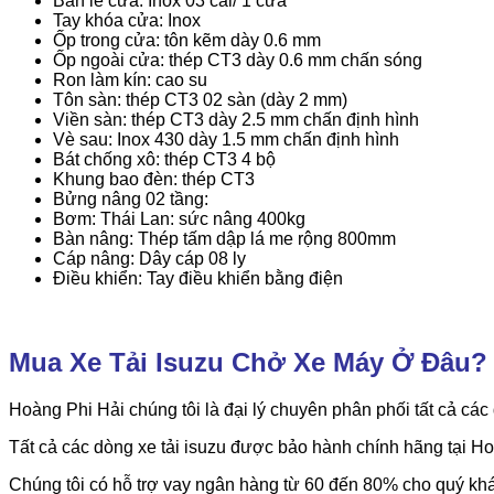
Bản lề cửa: Inox 03 cái/ 1 cửa
Tay khóa cửa: Inox
Ốp trong cửa: tôn kẽm dày 0.6 mm
Ốp ngoài cửa: thép CT3 dày 0.6 mm chấn sóng
Ron làm kín: cao su
Tôn sàn: thép CT3 02 sàn (dày 2 mm)
Viền sàn: thép CT3 dày 2.5 mm chấn định hình
Vè sau: Inox 430 dày 1.5 mm chấn định hình
Bát chống xô: thép CT3 4 bộ
Khung bao đèn: thép CT3
Bửng nâng 02 tầng:
Bơm: Thái Lan: sức nâng 400kg
Bàn nâng: Thép tấm dập lá me rộng 800mm
Cáp nâng: Dây cáp 08 ly
Điều khiển: Tay điều khiển bằng điện
Mua Xe Tải Isuzu Chở Xe Máy Ở Đâu?
Hoàng Phi Hải chúng tôi là đại lý chuyên phân phối tất cả c
Tất cả các dòng xe tải isuzu được bảo hành chính hãng tại Ho
Chúng tôi có hỗ trợ vay ngân hàng từ 60 đến 80% cho quý kh