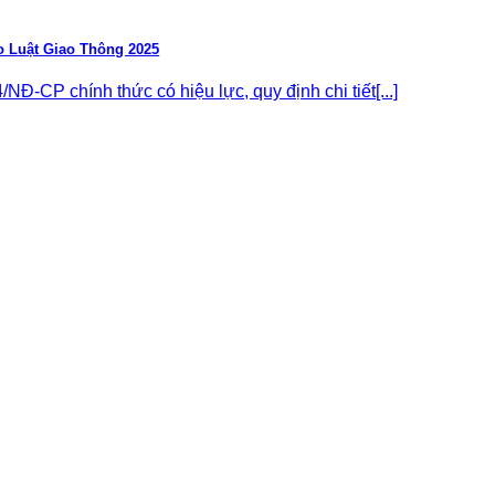
 Luật Giao Thông 2025
Đ-CP chính thức có hiệu lực, quy định chi tiết[...]