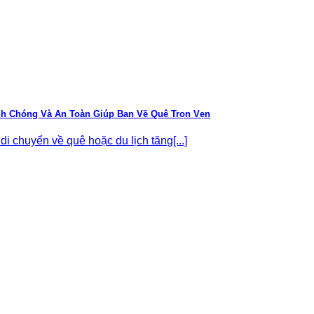
nh Chóng Và An Toàn Giúp Bạn Về Quê Trọn Vẹn
i chuyển về quê hoặc du lịch tăng[...]