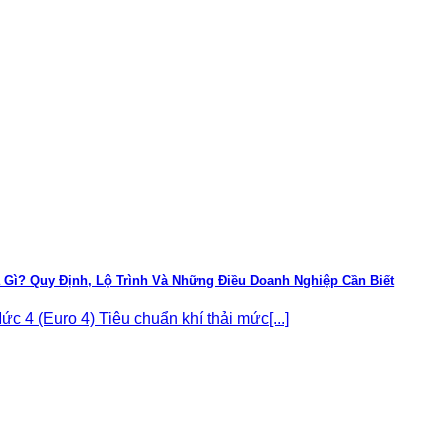
à Gì? Quy Định, Lộ Trình Và Những Điều Doanh Nghiệp Cần Biết
 4 (Euro 4) Tiêu chuẩn khí thải mức[...]