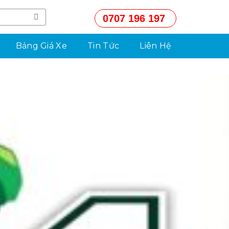
0707 196 197
Bảng Giá Xe
Tin Tức
Liên Hệ