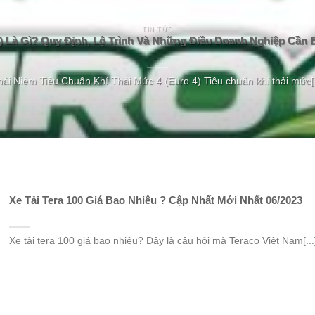
TIN TỨC
) Là Gì? Quy Định, Lộ Trình Và Những Điều Doanh Nghiệp Cần B
ái Niệm Tiêu Chuẩn Khí Thải Mức 4 (Euro 4) Tiêu chuẩn khí thải mức[.
Xe Tải Tera 100 Giá Bao Nhiêu ? Cập Nhất Mới Nhất 06/2023
Xe tải tera 100 giá bao nhiêu? Đây là câu hỏi mà Teraco Việt Nam[...