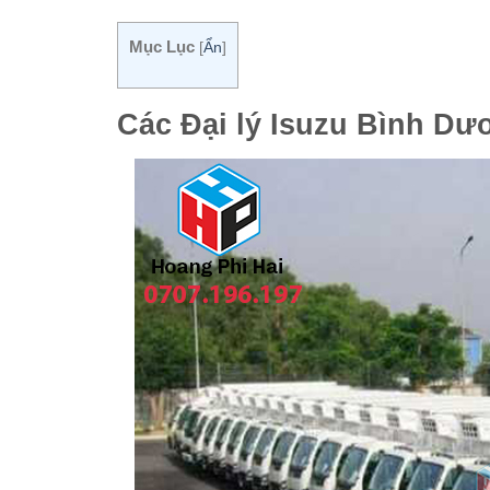
Mục Lục
[
Ẩn
]
Các Đại lý Isuzu Bình Dư