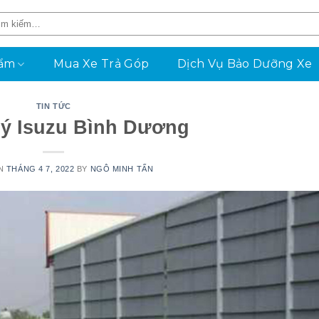
hẩm
Mua Xe Trả Góp
Dịch Vụ Bảo Dưỡng Xe
TIN TỨC
lý Isuzu Bình Dương
ON
THÁNG 4 7, 2022
BY
NGÔ MINH TẤN