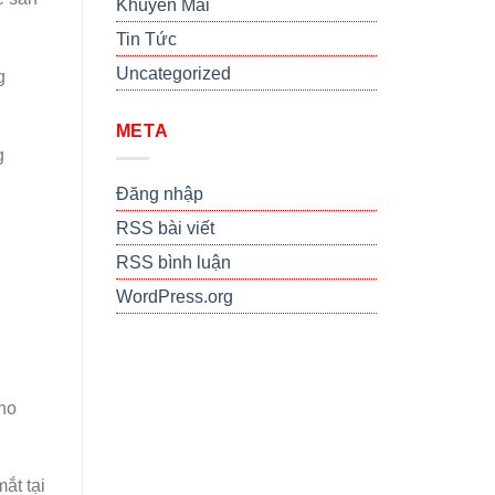
Khuyến Mãi
Tin Tức
Uncategorized
g
META
g
Đăng nhập
RSS bài viết
RSS bình luận
WordPress.org
kho
ắt tại