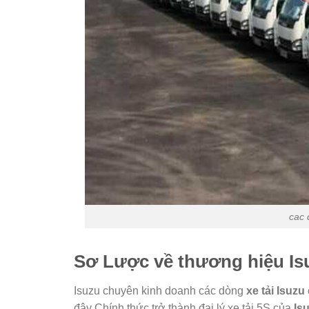
cac 
Sơ Lược về thương hiệu Is
Isuzu chuyên kinh doanh các dòng
xe tải Isuzu
đây Chính thức trở thành đại lý xe tải 5S của
Is