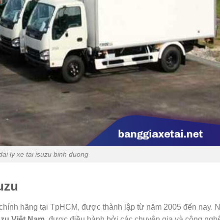
dai ly xe tai isuzu binh duong
uzu
chính hãng tại TpHCM, được thành lập từ năm 2005 đến nay. 
uzu Việt Nam
, được điều hành bởi các chuyên gia và công ngh