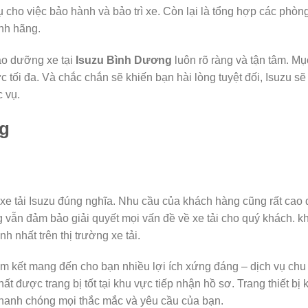
ho việc bảo hành và bảo trì xe. Còn lại là tổng hợp các phòn
ính hãng.
ảo dưỡng xe tại
Isuzu Bình Dương
luôn rõ ràng và tận tâm. Mụ
tối đa. Và chắc chắn sẽ khiến bạn hài lòng tuyệt đối, Isuzu sẽ
 vụ.
ng
 xe tải Isuzu đúng nghĩa. Nhu cầu của khách hàng cũng rất cao 
vẫn đảm bảo giải quyết mọi vấn đề về xe tải cho quý khách. k
h nhất trên thị trường xe tải.
am kết mang đến cho bạn nhiều lợi ích xứng đáng – dịch vụ chu
t được trang bị tốt tại khu vực tiếp nhận hồ sơ. Trang thiết bị
 nhanh chóng mọi thắc mắc và yêu cầu của bạn.