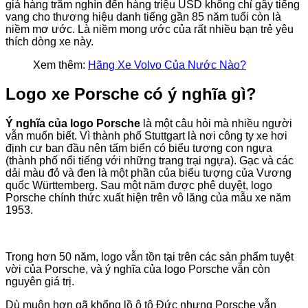
giá hàng trăm nghìn đến hàng triệu USD không chỉ gây tiếng
vang cho thương hiệu danh tiếng gần 85 năm tuổi còn là
niềm mơ ước. Là niềm mong ước của rất nhiều bạn trẻ yêu
thích dòng xe này.
Xem thêm:
Hãng Xe Volvo Của Nước Nào?
Logo xe Porsche có ý nghĩa gì?
Ý nghĩa của logo Porsche
là một câu hỏi mà nhiều người
vẫn muốn biết. Vì thành phố Stuttgart là nơi công ty xe hơi
định cư ban đầu nên tấm biển có biểu tượng con ngựa
(thành phố nổi tiếng với những trang trại ngựa). Gạc và các
dải màu đỏ và đen là một phần của biểu tượng của Vương
quốc Württemberg. Sau một năm được phê duyệt, logo
Porsche chính thức xuất hiện trên vô lăng của mẫu xe năm
1953.
Trong hơn 50 năm, logo vẫn tồn tại trên các sản phẩm tuyệt
vời của Porsche, và ý nghĩa của logo Porsche vẫn còn
nguyên giá trị.
Dù muộn hơn gã khổng lồ ô tô Đức nhưng Porsche vẫn