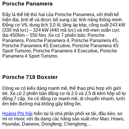
Porsche Panamera
Đây là thế hệ thứ hai của Porsche Panamera, với thiết kế
hiện đại, tinh tế và được bổ sung các tính năng thông minh.
Động cơ V6, dung tích 3.0 lít, tăng áp kép, công suất 243 kW
(330 mã lực) – 324 kW (440 mã lực) và mô-men xoắn cực
đại 450Nm – 550 Nm. Xe có 7 phiên bản: Porsche
Panamera, Porsche Panamera 4, Porsche Panamera 4S,
Porsche Panamera 4S Executive, Porsche Panamera 4S
Sport Turismo, Porsche Panamera 4 Executive, Porsche
Panamera 4 Sport Turismo.
Porsche 718 Boxster
Dòng xe có kiểu dáng mạnh mẽ, thể thao phù hợp với giới
trẻ. Xe có 2 phiên bản động cơ là 2.0 và 2.5 đi kèm hộp số tự
động 7 cấp. Xe có động cơ mạnh mẽ, di chuyển nhanh, lướt
êm trên đường mà không gây tiếng ồn.
Hoàng Phi Hải
hiện tại là nhà phân phối xe tải, đầu kéo, sơ
mi rơ mooc với đa dạng các hãng sản xuất như Man, Howo,
Hyundai, Daewoo, Dongfeng, Chenglong…