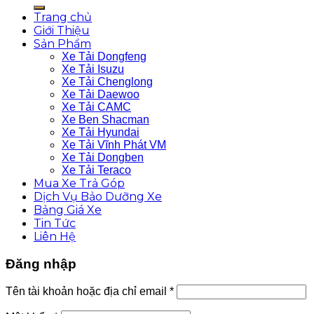
Trang chủ
Giới Thiệu
Sản Phẩm
Xe Tải Dongfeng
Xe Tải Isuzu
Xe Tải Chenglong
Xe Tải Daewoo
Xe Tải CAMC
Xe Ben Shacman
Xe Tải Hyundai
Xe Tải Vĩnh Phát VM
Xe Tải Dongben
Xe Tải Teraco
Mua Xe Trả Góp
Dịch Vụ Bảo Dưỡng Xe
Bảng Giá Xe
Tin Tức
Liên Hệ
Đăng nhập
Tên tài khoản hoặc địa chỉ email
*