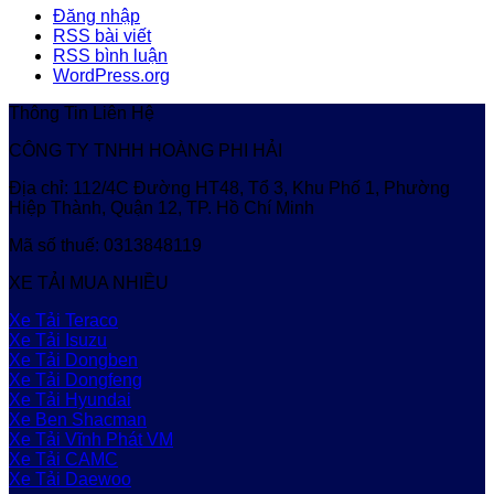
Đăng nhập
RSS bài viết
RSS bình luận
WordPress.org
Thông Tin Liên Hệ
CÔNG TY TNHH HOÀNG PHI HẢI
Địa chỉ: 112/4C Đường HT48, Tổ 3, Khu Phố 1, Phường
Hiệp Thành, Quận 12, TP. Hồ Chí Minh
Mã số thuế: 0313848119
XE TẢI MUA NHIỀU
Xe Tải Teraco
Xe Tải Isuzu
Xe Tải Dongben
Xe Tải Dongfeng
Xe Tải Hyundai
Xe Ben Shacman
Xe Tải Vĩnh Phát VM
Xe Tải CAMC
Xe Tải Daewoo