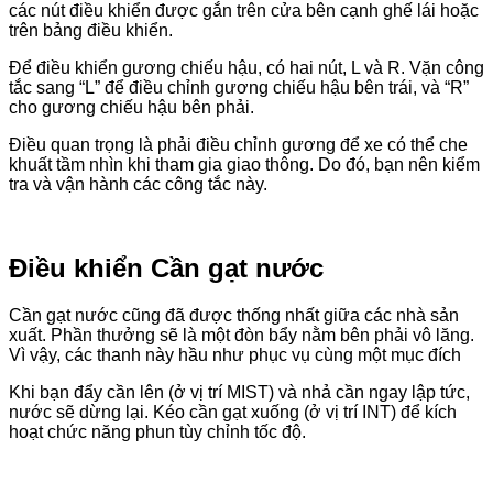
các nút điều khiển được gắn trên cửa bên cạnh ghế lái hoặc
trên bảng điều khiển.
Để điều khiển gương chiếu hậu, có hai nút, L và R. Vặn công
tắc sang “L” để điều chỉnh gương chiếu hậu bên trái, và “R”
cho gương chiếu hậu bên phải.
Điều quan trọng là phải điều chỉnh gương để xe có thể che
khuất tầm nhìn khi tham gia giao thông. Do đó, bạn nên kiểm
tra và vận hành các công tắc này.
Điều khiển Cần gạt nước
Cần gạt nước cũng đã được thống nhất giữa các nhà sản
xuất. Phần thưởng sẽ là một đòn bẩy nằm bên phải vô lăng.
Vì vậy, các thanh này hầu như phục vụ cùng một mục đích
Khi bạn đẩy cần lên (ở vị trí MIST) và nhả cần ngay lập tức,
nước sẽ dừng lại. Kéo cần gạt xuống (ở vị trí INT) để kích
hoạt chức năng phun tùy chỉnh tốc độ.