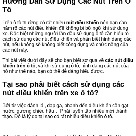
Hướng Dẫn Sử Dụng Các Nút Trên Ô
Tô
Trên ô tô thường có rất nhiều
nút điều khiển
nên bạn cần
nắm rõ các nút điều khiển để không bị bỡ ngỡ khi sử dụng
xe. Đặc biệt những người lần đầu sử dụng ô tô cần hiểu rõ
cách sử dụng các nút điều khiển và phân biệt hình dạng các
nút, nếu không sẽ không biết công dụng và chức năng của
các nút này.
Thì bài viết dưới đây sẽ cho bạn biết sơ qua về
các nút điều
khiển trên ô tô,
và khi sử dụng ô tô, hình dạng các nút của
nó như thế nào, bạn có thể dễ dàng hiểu được.
Tại sao phải biết cách sử dụng các
nút điều khiển trên xe ô tô?
Bởi từ việc đánh lái, đạp ga, phanh đến điều khiển cần gạt
nước, gương chiếu hậu… Phải luyện tập nhiều mới thành
thạo. Đó là lý do tại sao có rất nhiều điều khiển ô tô.