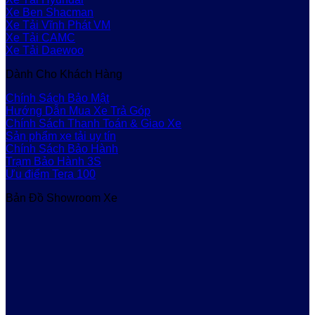
Xe Ben Shacman
Xe Tải Vĩnh Phát VM
Xe Tải CAMC
Xe Tải Daewoo
Dành Cho Khách Hàng
Chính Sách Bảo Mật
Hướng Dẫn Mua Xe Trả Góp
Chính Sách Thanh Toán & Giao Xe
Sản phẩm xe tải uy tín
Chính Sách Bảo Hành
Trạm Bảo Hành 3S
Ưu điểm Tera 100
Bản Đồ Showroom Xe