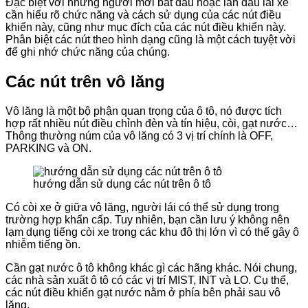
Đặc biệt với những người mới bắt đầu hoặc lần đầu lái xe
cần hiểu rõ chức năng và cách sử dụng của các nút điều
khiển này, cũng như mục đích của các nút điều khiển này.
Phân biệt các nút theo hình dạng cũng là một cách tuyệt vời
để ghi nhớ chức năng của chúng.
Các nút trên vô lăng
Vô lăng là một bộ phận quan trọng của ô tô, nó được tích
hợp rất nhiều nút điều chỉnh đèn và tín hiệu, còi, gạt nước…
Thông thường núm của vô lăng có 3 vị trí chính là OFF,
PARKING và ON.
hướng dẫn sử dụng các nút trên ô tô
Có còi xe ở giữa vô lăng, người lái có thể sử dụng trong
trường hợp khẩn cấp. Tuy nhiên, bạn cần lưu ý không nên
lạm dụng tiếng còi xe trong các khu đô thị lớn vì có thể gây ô
nhiễm tiếng ồn.
Cần gạt nước ô tô không khác gì các hãng khác. Nói chung,
các nhà sản xuất ô tô có các vị trí MIST, INT và LO. Cụ thể,
các nút điều khiển gạt nước nằm ở phía bên phải sau vô
lăng.