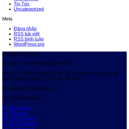
Tin Tức
Uncategorized
Meta
Đăng nhập
RSS bài viết
RSS bình luận
WordPress.org
Thông Tin Liên Hệ
CÔNG TY TNHH HOÀNG PHI HẢI
Địa chỉ: 112/4C Đường HT48, Tổ 3, Khu Phố 1, Phường
Hiệp Thành, Quận 12, TP. Hồ Chí Minh
Mã số thuế: 0313848119
XE TẢI MUA NHIỀU
Xe Tải Teraco
Xe Tải Isuzu
Xe Tải Dongben
Xe Tải Dongfeng
Xe Tải Hyundai