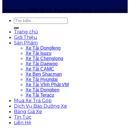
Showroom : 1969 QL1A, Thạnh Xuân, Quận 12, Hồ Chí Minh
Trang chủ
Giới Thiệu
Sản Phẩm
Xe Tải Dongfeng
Xe Tải Isuzu
Xe Tải Chenglong
Xe Tải Daewoo
Xe Tải CAMC
Xe Ben Shacman
Xe Tải Hyundai
Xe Tải Vĩnh Phát VM
Xe Tải Dongben
Xe Tải Teraco
Mua Xe Trả Góp
Dịch Vụ Bảo Dưỡng Xe
Bảng Giá Xe
Tin Tức
Liên Hệ