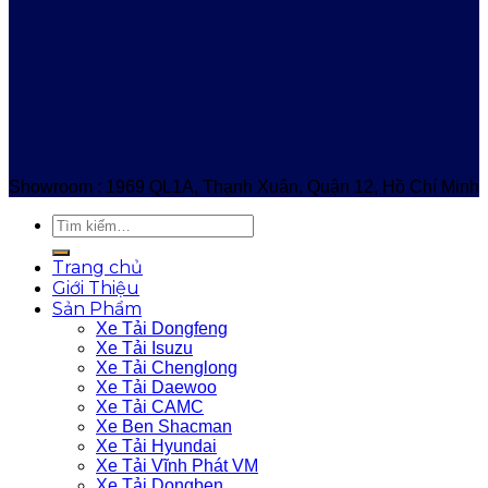
Showroom : 1969 QL1A, Thạnh Xuân, Quận 12, Hồ Chí Minh
Trang chủ
Giới Thiệu
Sản Phẩm
Xe Tải Dongfeng
Xe Tải Isuzu
Xe Tải Chenglong
Xe Tải Daewoo
Xe Tải CAMC
Xe Ben Shacman
Xe Tải Hyundai
Xe Tải Vĩnh Phát VM
Xe Tải Dongben