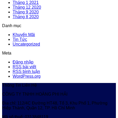
Tháng 1 2021
Tháng 12 2020
Tháng 9 2020
Tháng 8 2020
Danh mục
Khuyến Mãi
Tin Tức
Uncategorized
Meta
Đăng nhập
RSS bài viết
RSS bình luận
WordPress.org
Thông Tin Liên Hệ
CÔNG TY TNHH HOÀNG PHI HẢI
Địa chỉ: 112/4C Đường HT48, Tổ 3, Khu Phố 1, Phường
Hiệp Thành, Quận 12, TP. Hồ Chí Minh
Mã số thuế: 0313848119