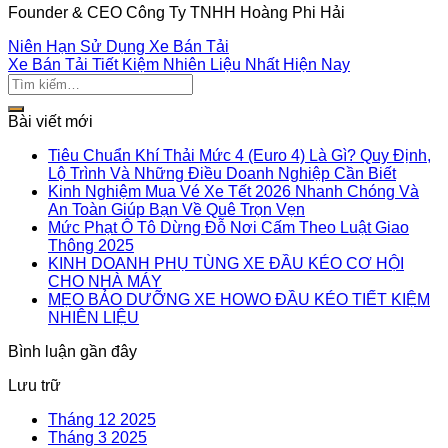
Founder & CEO Công Ty TNHH Hoàng Phi Hải
Niên Hạn Sử Dụng Xe Bán Tải
Xe Bán Tải Tiết Kiệm Nhiên Liệu Nhất Hiện Nay
Bài viết mới
Tiêu Chuẩn Khí Thải Mức 4 (Euro 4) Là Gì? Quy Định,
Lộ Trình Và Những Điều Doanh Nghiệp Cần Biết
Kinh Nghiệm Mua Vé Xe Tết 2026 Nhanh Chóng Và
An Toàn Giúp Bạn Về Quê Trọn Vẹn
Mức Phạt Ô Tô Dừng Đỗ Nơi Cấm Theo Luật Giao
Thông 2025
KINH DOANH PHỤ TÙNG XE ĐẦU KÉO CƠ HỘI
CHO NHÀ MÁY
MẸO BẢO DƯỠNG XE HOWO ĐẦU KÉO TIẾT KIỆM
NHIÊN LIỆU
Bình luận gần đây
Lưu trữ
Tháng 12 2025
Tháng 3 2025