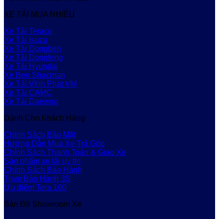
XE TẢI MUA NHIỀU
Xe Tải Teraco
Xe Tải Isuzu
Xe Tải Dongben
Xe Tải Dongfeng
Xe Tải Hyundai
Xe Ben Shacman
Xe Tải Vĩnh Phát VM
Xe Tải CAMC
Xe Tải Daewoo
Dành Cho Khách Hàng
Chính Sách Bảo Mật
Hướng Dẫn Mua Xe Trả Góp
Chính Sách Thanh Toán & Giao Xe
Sản phẩm xe tải uy tín
Chính Sách Bảo Hành
Trạm Bảo Hành 3S
Ưu điểm Tera 100
Bản Đồ Showroom Xe