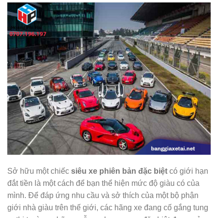
Sở hữu một chiếc
siêu xe phiên bản đặc biệt
có giới hạn
đắt tiền là một cách để bạn thể hiện mức độ giàu có của
mình. Để đáp ứng nhu cầu và sở thích của một bộ phận
giới nhà giàu trên thế giới, các hãng xe đang cố gắng tung