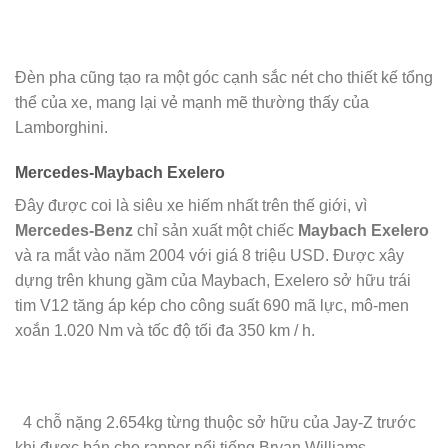
Đèn pha cũng tạo ra một góc cạnh sắc nét cho thiết kế tổng
thể của xe, mang lại vẻ mạnh mẽ thường thấy của
Lamborghini.
Mercedes-Maybach Exelero
Đây được coi là siêu xe hiếm nhất trên thế giới, vì
Mercedes-Benz
chỉ sản xuất một chiếc
Maybach Exelero
và ra mắt vào năm 2004 với giá 8 triệu USD. Được xây
dựng trên khung gầm của Maybach, Exelero sở hữu trái
tim V12 tăng áp kép cho công suất 690 mã lực, mô-men
xoắn 1.020 Nm và tốc độ tối đa 350 km / h.
4 chỗ nặng 2.654kg từng thuộc sở hữu của Jay-Z trước
khi được bán cho rapper nổi tiếng Bryan Williams