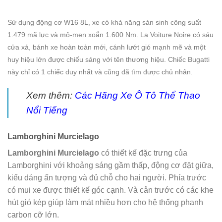
Sử dụng động cơ W16 8L, xe có khả năng sản sinh công suất
1.479 mã lực và mô-men xoắn 1.600 Nm. La Voiture Noire có sáu
cửa xả, bánh xe hoàn toàn mới, cánh lướt gió mạnh mẽ và một
huy hiệu lớn được chiếu sáng với tên thương hiệu. Chiếc Bugatti
này chỉ có 1 chiếc duy nhất và cũng đã tìm được chủ nhân.
Xem thêm:
Các Hãng Xe Ô Tô Thể Thao
Nổi Tiếng
Lamborghini Murcielago
Lamborghini Murcielago
có thiết kế đặc trưng của
Lamborghini với khoảng sáng gầm thấp, động cơ đặt giữa,
kiểu dáng ấn tượng và đủ chỗ cho hai người. Phía trước
có mui xe được thiết kế góc cạnh. Và cản trước có các khe
hút gió kép giúp làm mát nhiều hơn cho hệ thống phanh
carbon cỡ lớn.