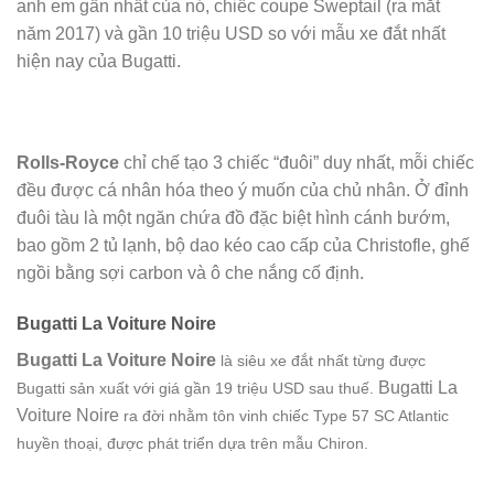
anh em gần nhất của nó, chiếc coupe Sweptail (ra mắt
năm 2017) và gần 10 triệu USD so với mẫu xe đắt nhất
hiện nay của Bugatti.
Rolls-Royce
chỉ chế tạo 3 chiếc “đuôi” duy nhất, mỗi chiếc
đều được cá nhân hóa theo ý muốn của chủ nhân. Ở đỉnh
đuôi tàu là một ngăn chứa đồ đặc biệt hình cánh bướm,
bao gồm 2 tủ lạnh, bộ dao kéo cao cấp của Christofle, ghế
ngồi bằng sợi carbon và ô che nắng cố định.
Bugatti La Voiture Noire
Bugatti La Voiture Noire
là siêu xe đắt nhất từng được
Bugatti La
Bugatti sản xuất với giá gần 19 triệu USD sau thuế.
Voiture Noire
ra đời nhằm tôn vinh chiếc Type 57 SC Atlantic
huyền thoại, được phát triển dựa trên mẫu Chiron.