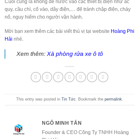
Cuối cùng là không để nước vào các thiết bị điện như ắc
quy, cầu chì, cổ vào, dây điện,… để tránh chập điện, cháy
nổ, nguy hiểm cho người vận hành.
Mời bạn xem thêm các bài viết thú vị tại website
Hoàng Phi
Hải
nhé.
Xem thêm:
Xà phòng rửa xe ô tô
This entry was posted in
Tin Tức
. Bookmark the
permalink
.
NGÔ MINH TẤN
Founder & CEO Công Ty TNHH Hoàng