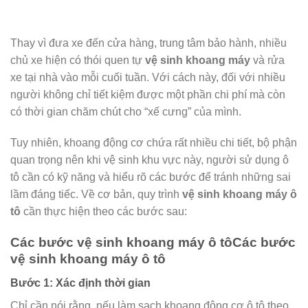
Thay vì đưa xe đến cửa hàng, trung tâm bảo hành, nhiều
chủ xe hiện có thói quen tự
vệ sinh khoang máy
và rửa
xe tại nhà vào mỗi cuối tuần. Với cách này, đối với nhiều
người không chỉ tiết kiệm được một phần chi phí mà còn
có thời gian chăm chút cho “xế cưng” của mình.
Tuy nhiên, khoang động cơ chứa rất nhiều chi tiết, bộ phận
quan trọng nên khi vệ sinh khu vực này, người sử dụng ô
tô cần có kỹ năng và hiểu rõ các bước để tránh những sai
lầm đáng tiếc. Về cơ bản, quy trình
vệ sinh khoang máy ô
tô
cần thực hiện theo các bước sau:
Các bước vệ sinh khoang máy ô tôCác bước
vệ sinh khoang máy ô tô
Bước 1: Xác định thời gian
Chỉ cần nói rằng, nếu làm sạch khoang động cơ ô tô theo