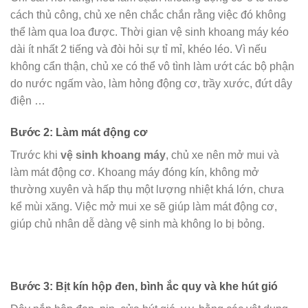
cách thủ công, chủ xe nên chắc chắn rằng việc đó không
thể làm qua loa được. Thời gian vệ sinh khoang máy kéo
dài ít nhất 2 tiếng và đòi hỏi sự tỉ mỉ, khéo léo. Vì nếu
không cẩn thận, chủ xe có thể vô tình làm ướt các bộ phận
do nước ngấm vào, làm hỏng động cơ, trầy xước, đứt dây
điện …
Bước 2: Làm mát động cơ
Trước khi
vệ sinh khoang máy
, chủ xe nên mở mui và
làm mát động cơ. Khoang máy đóng kín, không mở
thường xuyên và hấp thụ một lượng nhiệt khá lớn, chưa
kể mùi xăng. Việc mở mui xe sẽ giúp làm mát động cơ,
giúp chủ nhân dễ dàng vệ sinh mà không lo bị bỏng.
Bước 3: Bịt kín hộp đen, bình ắc quy và khe hút gió