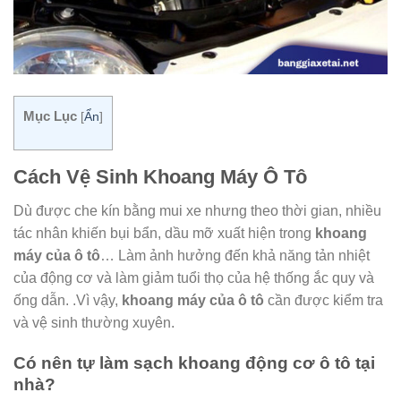
Mục Lục
[
Ẩn
]
Cách Vệ Sinh Khoang Máy Ô Tô
Dù được che kín bằng mui xe nhưng theo thời gian, nhiều
tác nhân khiến bụi bẩn, dầu mỡ xuất hiện trong
khoang
máy của ô tô
… Làm ảnh hưởng đến khả năng tản nhiệt
của động cơ và làm giảm tuổi thọ của hệ thống ắc quy và
ống dẫn. .Vì vậy,
khoang máy của ô tô
cần được kiểm tra
và vệ sinh thường xuyên.
Có nên tự làm sạch khoang động cơ ô tô tại
nhà?