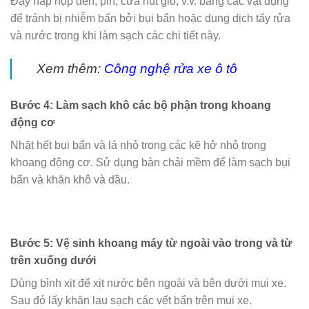
Đậy nắp hộp đen, pin, cửa hút gió, v.v. bằng các vật dụng
để tránh bị nhiễm bẩn bởi bụi bẩn hoặc dung dịch tẩy rửa
và nước trong khi làm sạch các chi tiết này.
Xem thêm:
Công nghệ rửa xe ô tô
Bước 4: Làm sạch khô các bộ phận trong khoang
động cơ
Nhặt hết bụi bẩn và lá nhỏ trong các kẽ hở nhỏ trong
khoang động cơ. Sử dụng bàn chải mềm để làm sạch bụi
bẩn và khăn khô và dầu.
Bước 5: Vệ sinh khoang máy từ ngoài vào trong và từ
trên xuống dưới
Dùng bình xịt để xịt nước bên ngoài và bên dưới mui xe.
Sau đó lấy khăn lau sạch các vết bẩn trên mui xe.