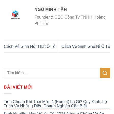
NGÔ MINH TẤN
Founder & CEO Công Ty TNHH Hoàng
Phi Hải
Cách Vệ Sinh Nội Thất Ô Tô
Cách Vệ Sinh Ghế Nỉ Ô Tô
BÀI VIẾT MỚI
Tiêu Chuẩn Khí Thải Mức 4 (Euro 4) Là Gì? Quy Định, Lộ
Trình Và Những Điều Doanh Nghiệp Cần Biết
Kinh Nghiệm Mua Vé Xe Tết 2026 Nhanh Chóng Và An