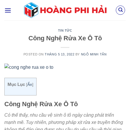
Skip
to
content
TIN TỨC
Công Nghệ Rửa Xe Ô Tô
POSTED ON
THÁNG 5 13, 2022
BY
NGÔ MINH TẤN
Mục Lục
[
Ẩn
]
Công Nghệ Rửa Xe Ô Tô
Có thể thấy, nhu cầu vệ sinh ô tô ngày càng phát triển
mạnh mẽ. Tuy nhiên, phương pháp xịt rửa xe truyền thống
không thể đáp ứng được nhu cầu do yêu cầu về thời gian