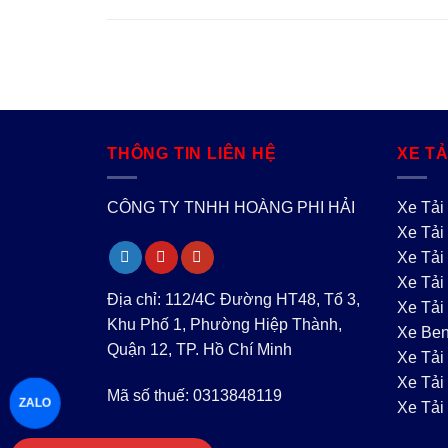
THÔNG TIN LIÊN HỆ
XE TẢ
CÔNG TY TNHH HOÀNG PHI HẢI
Xe Tải
Xe Tải
Xe Tải
Xe Tải
Địa chỉ: 112/4C Đường HT48, Tổ 3,
Xe Tải
Khu Phố 1, Phường Hiệp Thành,
Xe Be
Quận 12, TP. Hồ Chí Minh
Xe Tải
Xe Tả
Mã số thuế: 0313848119
ZALO
Xe Tả