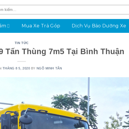
hẩm
Mua Xe Trả Góp
Dịch Vụ Bảo Dưỡng Xe
TIN TỨC
 9 Tấn Thùng 7m5 Tại Bình Thuận
ON
THÁNG 8 5, 2020
BY
NGÔ MINH TẤN