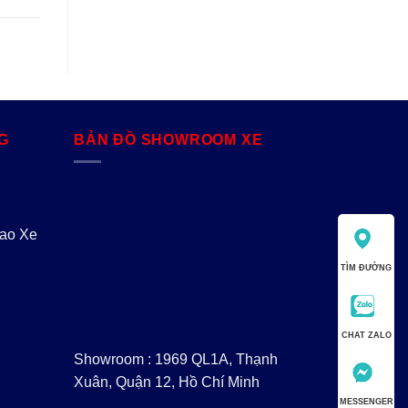
G
BẢN ĐỒ SHOWROOM XE
iao Xe
TÌM ĐƯỜNG
CHAT ZALO
Showroom : 1969 QL1A, Thạnh
Xuân, Quận 12, Hồ Chí Minh
MESSENGER