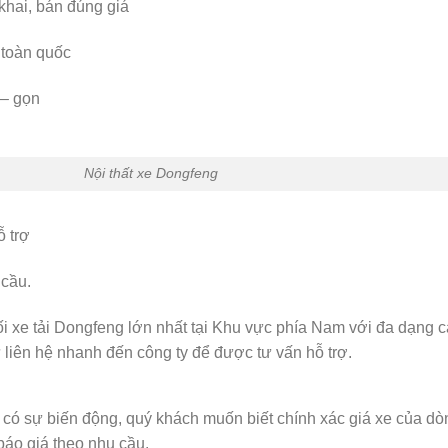
khai, bán đúng giá
 toàn quốc
 – gọn
thất xe Dongfeng
ỗ trợ
 cầu.
i xe tải Dongfeng lớn nhất tại Khu vực phía Nam với đa dạng 
liên hệ nhanh đến công ty để được tư vấn hỗ trợ.
n có sự biến động, quý khách muốn biết chính xác giá xe của dò
báo giá theo nhu cầu.