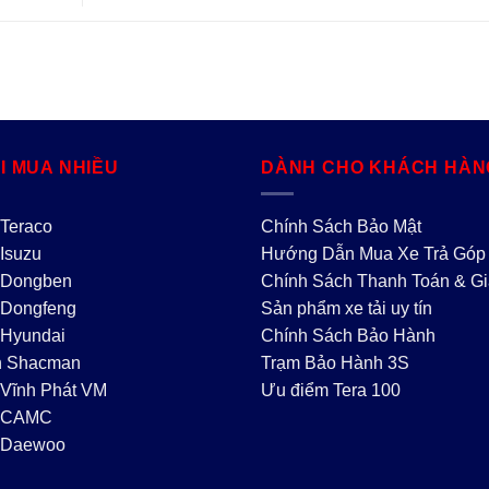
I MUA NHIỀU
DÀNH CHO KHÁCH HÀN
 Teraco
Chính Sách Bảo Mật
 Isuzu
Hướng Dẫn Mua Xe Trả Góp
 Dongben
Chính Sách Thanh Toán & G
 Dongfeng
Sản phẩm xe tải uy tín
 Hyundai
Chính Sách Bảo Hành
n Shacman
Trạm Bảo Hành 3S
 Vĩnh Phát VM
Ưu điểm Tera 100
i CAMC
i Daewoo