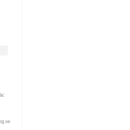
các
ng xe