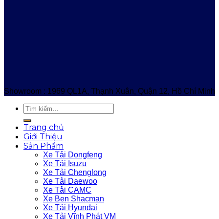
Showroom : 1969 QL1A, Thạnh Xuân, Quận 12, Hồ Chí Minh
Trang chủ
Giới Thiệu
Sản Phẩm
Xe Tải Dongfeng
Xe Tải Isuzu
Xe Tải Chenglong
Xe Tải Daewoo
Xe Tải CAMC
Xe Ben Shacman
Xe Tải Hyundai
Xe Tải Vĩnh Phát VM