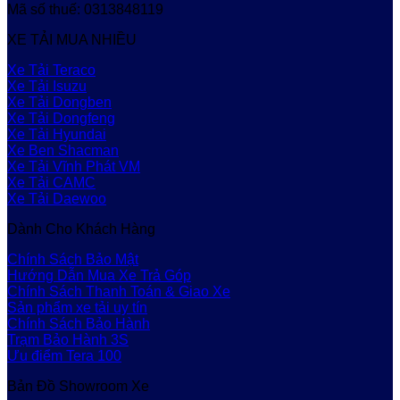
Mã số thuế: 0313848119
XE TẢI MUA NHIỀU
Xe Tải Teraco
Xe Tải Isuzu
Xe Tải Dongben
Xe Tải Dongfeng
Xe Tải Hyundai
Xe Ben Shacman
Xe Tải Vĩnh Phát VM
Xe Tải CAMC
Xe Tải Daewoo
Dành Cho Khách Hàng
Chính Sách Bảo Mật
Hướng Dẫn Mua Xe Trả Góp
Chính Sách Thanh Toán & Giao Xe
Sản phẩm xe tải uy tín
Chính Sách Bảo Hành
Trạm Bảo Hành 3S
Ưu điểm Tera 100
Bản Đồ Showroom Xe