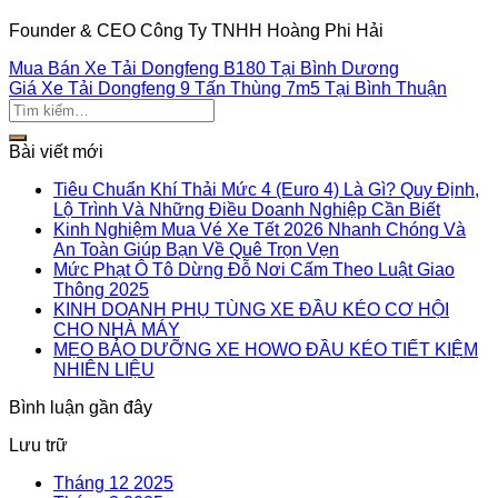
Founder & CEO Công Ty TNHH Hoàng Phi Hải
Mua Bán Xe Tải Dongfeng B180 Tại Bình Dương
Giá Xe Tải Dongfeng 9 Tấn Thùng 7m5 Tại Bình Thuận
Bài viết mới
Tiêu Chuẩn Khí Thải Mức 4 (Euro 4) Là Gì? Quy Định,
Lộ Trình Và Những Điều Doanh Nghiệp Cần Biết
Kinh Nghiệm Mua Vé Xe Tết 2026 Nhanh Chóng Và
An Toàn Giúp Bạn Về Quê Trọn Vẹn
Mức Phạt Ô Tô Dừng Đỗ Nơi Cấm Theo Luật Giao
Thông 2025
KINH DOANH PHỤ TÙNG XE ĐẦU KÉO CƠ HỘI
CHO NHÀ MÁY
MẸO BẢO DƯỠNG XE HOWO ĐẦU KÉO TIẾT KIỆM
NHIÊN LIỆU
Bình luận gần đây
Lưu trữ
Tháng 12 2025