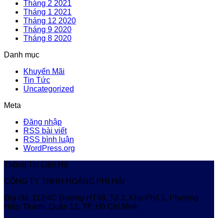
Tháng 2 2021
Tháng 1 2021
Tháng 12 2020
Tháng 9 2020
Tháng 8 2020
Danh mục
Khuyến Mãi
Tin Tức
Uncategorized
Meta
Đăng nhập
RSS bài viết
RSS bình luận
WordPress.org
Thông Tin Liên Hệ
CÔNG TY TNHH HOÀNG PHI HẢI
Địa chỉ: 112/4C Đường HT48, Tổ 3, Khu Phố 1, Phường
Hiệp Thành, Quận 12, TP. Hồ Chí Minh