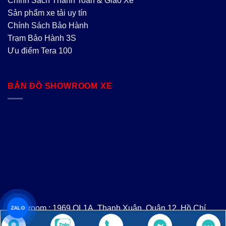
Chính Sách Thanh Toán & Giao Xe
Sản phẩm xe tải uy tín
Chính Sách Bảo Hành
Trạm Bảo Hành 3S
Ưu điểm Tera 100
BẢN ĐỒ SHOWROOM XE
Showroom : 1969 QL1A, Thạnh Xuân, Quận 12, Hồ Chí
ZALO
Minh