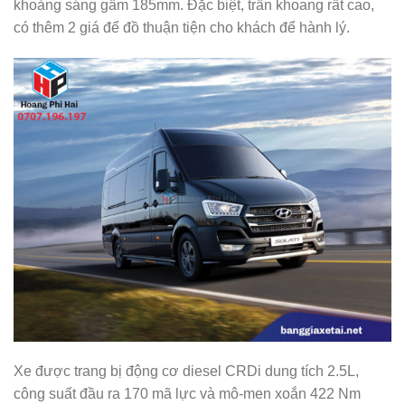
khoảng sáng gầm 185mm. Đặc biệt, trần khoang rất cao,
có thêm 2 giá để đồ thuận tiện cho khách để hành lý.
Xe được trang bị động cơ diesel CRDi dung tích 2.5L,
công suất đầu ra 170 mã lực và mô-men xoắn 422 Nm