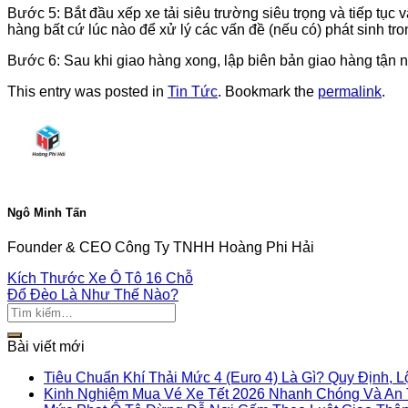
Bước 5: Bắt đầu xếp xe tải siêu trường siêu trọng và tiếp tục 
hàng bất cứ lúc nào để xử lý các vấn đề (nếu có) phát sinh tro
Bước 6: Sau khi giao hàng xong, lập biên bản giao hàng tận n
This entry was posted in
Tin Tức
. Bookmark the
permalink
.
Ngô Minh Tấn
Founder & CEO Công Ty TNHH Hoàng Phi Hải
Kích Thước Xe Ô Tô 16 Chỗ
Đổ Đèo Là Như Thế Nào?
Bài viết mới
Tiêu Chuẩn Khí Thải Mức 4 (Euro 4) Là Gì? Quy Định, 
Kinh Nghiệm Mua Vé Xe Tết 2026 Nhanh Chóng Và An 