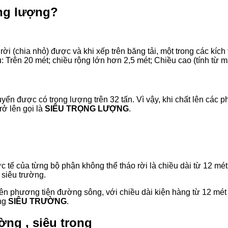
ọng lượng?
rời (chia nhỏ) được và khi xếp trên băng tải, một trong các kíc
Trên 20 mét; chiều rộng lớn hơn 2,5 mét; Chiều cao (tính từ mặ
uyển được có trọng lượng trên 32 tấn. Vì vậy, khi chất lên các
rở lên gọi là
SIÊU TRỌNG LƯỢNG
.
 tế của từng bộ phận không thể tháo rời là chiều dài từ 12 mét
 siêu trường.
rên phương tiện đường sông, với chiều dài kiện hàng từ 12 mét 
òng
SIÊU TRƯỜNG
.
ờng , siêu trọng