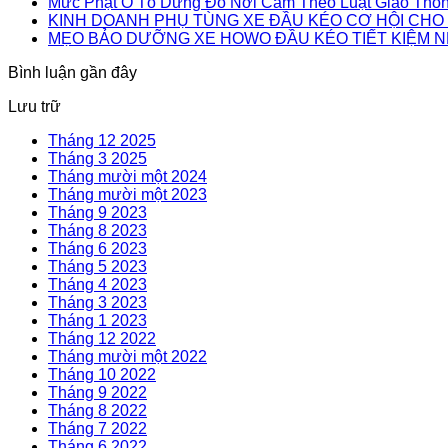
Mức Phạt Ô Tô Dừng Đỗ Nơi Cấm Theo Luật Giao Thô
KINH DOANH PHỤ TÙNG XE ĐẦU KÉO CƠ HỘI CHO
MẸO BẢO DƯỠNG XE HOWO ĐẦU KÉO TIẾT KIỆM N
Bình luận gần đây
Lưu trữ
Tháng 12 2025
Tháng 3 2025
Tháng mười một 2024
Tháng mười một 2023
Tháng 9 2023
Tháng 8 2023
Tháng 6 2023
Tháng 5 2023
Tháng 4 2023
Tháng 3 2023
Tháng 1 2023
Tháng 12 2022
Tháng mười một 2022
Tháng 10 2022
Tháng 9 2022
Tháng 8 2022
Tháng 7 2022
Tháng 6 2022