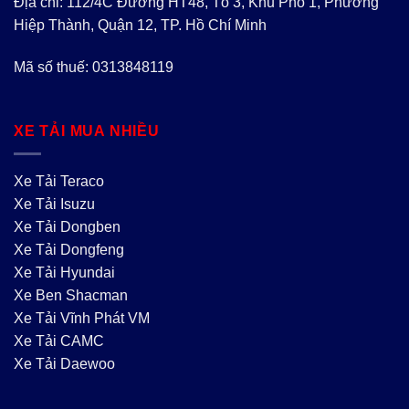
Địa chỉ: 112/4C Đường HT48, Tổ 3, Khu Phố 1, Phường
Hiệp Thành, Quận 12, TP. Hồ Chí Minh
Mã số thuế: 0313848119
XE TẢI MUA NHIỀU
Xe Tải Teraco
Xe Tải Isuzu
Xe Tải Dongben
Xe Tải Dongfeng
Xe Tải Hyundai
Xe Ben Shacman
Xe Tải Vĩnh Phát VM
Xe Tải CAMC
Xe Tải Daewoo