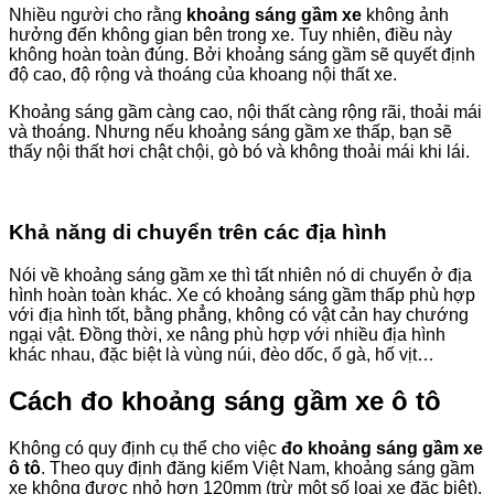
Nhiều người cho rằng
khoảng sáng gầm xe
không ảnh
hưởng đến không gian bên trong xe. Tuy nhiên, điều này
không hoàn toàn đúng. Bởi khoảng sáng gầm sẽ quyết định
độ cao, độ rộng và thoáng của khoang nội thất xe.
Khoảng sáng gầm càng cao, nội thất càng rộng rãi, thoải mái
và thoáng. Nhưng nếu khoảng sáng gầm xe thấp, bạn sẽ
thấy nội thất hơi chật chội, gò bó và không thoải mái khi lái.
Khả năng di chuyển trên các địa hình
Nói về khoảng sáng gầm xe thì tất nhiên nó di chuyển ở địa
hình hoàn toàn khác. Xe có khoảng sáng gầm thấp phù hợp
với địa hình tốt, bằng phẳng, không có vật cản hay chướng
ngại vật. Đồng thời, xe nâng phù hợp với nhiều địa hình
khác nhau, đặc biệt là vùng núi, đèo dốc, ổ gà, hố vịt…
Cách đo khoảng sáng gầm xe ô tô
Không có quy định cụ thể cho việc
đo khoảng sáng gầm xe
ô tô
. Theo quy định đăng kiểm Việt Nam, khoảng sáng gầm
xe không được nhỏ hơn 120mm (trừ một số loại xe đặc biệt).