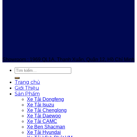
Showroom : 1969 QL1A, Thạnh Xuân, Quận 12, Hồ Chí Minh
Trang chủ
Giới Thiệu
Sản Phẩm
Xe Tải Dongfeng
Xe Tải Isuzu
Xe Tải Chenglong
Xe Tải Daewoo
Xe Tải CAMC
Xe Ben Shacman
Xe Tải Hyundai