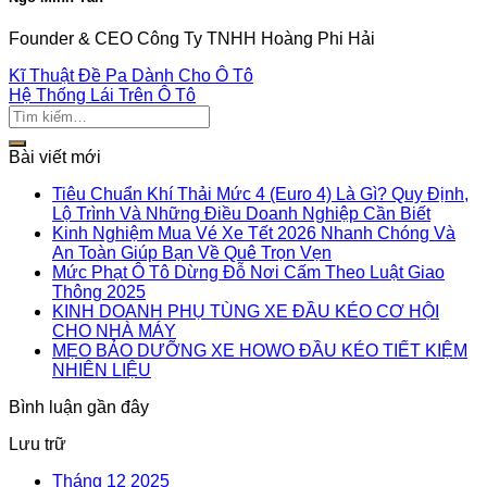
Founder & CEO Công Ty TNHH Hoàng Phi Hải
Kĩ Thuật Đề Pa Dành Cho Ô Tô
Hệ Thống Lái Trên Ô Tô
Bài viết mới
Tiêu Chuẩn Khí Thải Mức 4 (Euro 4) Là Gì? Quy Định,
Lộ Trình Và Những Điều Doanh Nghiệp Cần Biết
Kinh Nghiệm Mua Vé Xe Tết 2026 Nhanh Chóng Và
An Toàn Giúp Bạn Về Quê Trọn Vẹn
Mức Phạt Ô Tô Dừng Đỗ Nơi Cấm Theo Luật Giao
Thông 2025
KINH DOANH PHỤ TÙNG XE ĐẦU KÉO CƠ HỘI
CHO NHÀ MÁY
MẸO BẢO DƯỠNG XE HOWO ĐẦU KÉO TIẾT KIỆM
NHIÊN LIỆU
Bình luận gần đây
Lưu trữ
Tháng 12 2025