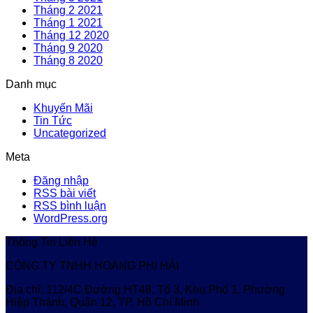
Tháng 2 2021
Tháng 1 2021
Tháng 12 2020
Tháng 9 2020
Tháng 8 2020
Danh mục
Khuyến Mãi
Tin Tức
Uncategorized
Meta
Đăng nhập
RSS bài viết
RSS bình luận
WordPress.org
Thông Tin Liên Hệ
CÔNG TY TNHH HOÀNG PHI HẢI
Địa chỉ: 112/4C Đường HT48, Tổ 3, Khu Phố 1, Phường
Hiệp Thành, Quận 12, TP. Hồ Chí Minh