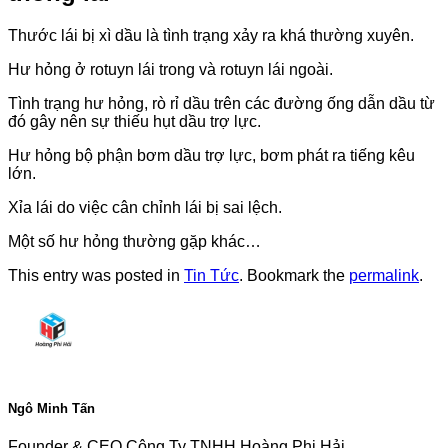
Thước lái bị xì dầu là tình trạng xảy ra khá thường xuyên.
Hư hỏng ở rotuyn lái trong và rotuyn lái ngoài.
Tình trạng hư hỏng, rò rỉ dầu trên các đường ống dẫn dầu từ
đó gây nên sự thiếu hụt dầu trợ lực.
Hư hỏng bộ phận bơm dầu trợ lực, bơm phát ra tiếng kêu
lớn.
Xỉa lái do việc cân chỉnh lái bị sai lệch.
Một số hư hỏng thường gặp khác…
This entry was posted in
Tin Tức
. Bookmark the
permalink
.
Ngô Minh Tấn
Founder & CEO Công Ty TNHH Hoàng Phi Hải