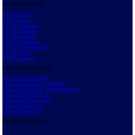
XE TẢI MUA NHIỀU
Xe Tải Teraco
Xe Tải Isuzu
Xe Tải Dongben
Xe Tải Dongfeng
Xe Tải Hyundai
Xe Ben Shacman
Xe Tải Vĩnh Phát VM
Xe Tải CAMC
Xe Tải Daewoo
Dành Cho Khách Hàng
Chính Sách Bảo Mật
Hướng Dẫn Mua Xe Trả Góp
Chính Sách Thanh Toán & Giao Xe
Sản phẩm xe tải uy tín
Chính Sách Bảo Hành
Trạm Bảo Hành 3S
Ưu điểm Tera 100
Bản Đồ Showroom Xe