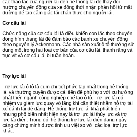
các thao tác của người lái đến hệ thống lái để thay đổi
hướng chuyển động của xe đồng thời nhận phản hồi từ mặt
đường để tạo cảm giác lái chân thực cho người lái.
Cơ cấu lái
Chức năng của cơ cấu lái là điều khiển con lắc theo chuyển
động hình thang lái để đảm bảo các bánh xe chuyển động
theo nguyên lý Ackermann. Các nhà sản xuất ô tô thường sử
dụng một trong hai loại cơ bản của cơ cấu lái, thanh răng và
trục vít và cơ cấu lái bi tuần hoàn.
Trợ lực lái
Trợ lực lái ô tô là cụm chi tiết phức tạp nhất trong hệ thống
lái và thường xuyên được cải tiến để phù hợp với xu hướng
phát triển ngành công nghiệp chế tạo ô tô. Trợ lực lái có
nhiệm vụ giảm lực quay vô lăng khi cần thiết nhằm hỗ trợ tài
xế đánh lái dễ dàng. Hệ thống trợ lực lái khá phát triển
nhưng phổ biến nhất hiện nay là trợ lực lái thủy lực và trợ
lực lái điện. Trong đó, hệ thống trợ lực lái điện đang ngày
càng chứng minh được tính ưu việt so với các loại trợ lực
khác.