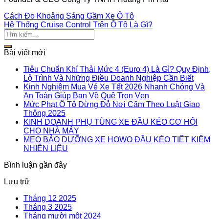
Cách Đo Khoảng Sáng Gầm Xe Ô Tô
Hệ Thống Cruise Control Trên Ô Tô Là Gì?
Bài viết mới
Tiêu Chuẩn Khí Thải Mức 4 (Euro 4) Là Gì? Quy Định,
Lộ Trình Và Những Điều Doanh Nghiệp Cần Biết
Kinh Nghiệm Mua Vé Xe Tết 2026 Nhanh Chóng Và
An Toàn Giúp Bạn Về Quê Trọn Vẹn
Mức Phạt Ô Tô Dừng Đỗ Nơi Cấm Theo Luật Giao
Thông 2025
KINH DOANH PHỤ TÙNG XE ĐẦU KÉO CƠ HỘI
CHO NHÀ MÁY
MẸO BẢO DƯỠNG XE HOWO ĐẦU KÉO TIẾT KIỆM
NHIÊN LIỆU
Bình luận gần đây
Lưu trữ
Tháng 12 2025
Tháng 3 2025
Tháng mười một 2024