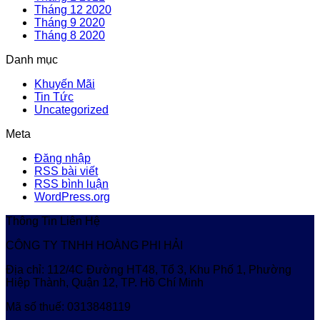
Tháng 12 2020
Tháng 9 2020
Tháng 8 2020
Danh mục
Khuyến Mãi
Tin Tức
Uncategorized
Meta
Đăng nhập
RSS bài viết
RSS bình luận
WordPress.org
Thông Tin Liên Hệ
CÔNG TY TNHH HOÀNG PHI HẢI
Địa chỉ: 112/4C Đường HT48, Tổ 3, Khu Phố 1, Phường
Hiệp Thành, Quận 12, TP. Hồ Chí Minh
Mã số thuế: 0313848119