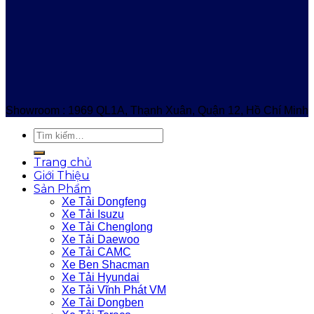
Showroom : 1969 QL1A, Thạnh Xuân, Quận 12, Hồ Chí Minh
Trang chủ
Giới Thiệu
Sản Phẩm
Xe Tải Dongfeng
Xe Tải Isuzu
Xe Tải Chenglong
Xe Tải Daewoo
Xe Tải CAMC
Xe Ben Shacman
Xe Tải Hyundai
Xe Tải Vĩnh Phát VM
Xe Tải Dongben