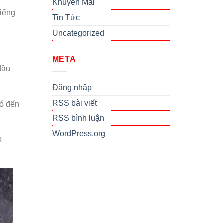
Khuyến Mãi
tiếng
Tin Tức
Uncategorized
META
đầu
Đăng nhập
RSS bài viết
đó đến
RSS bình luận
WordPress.org
o