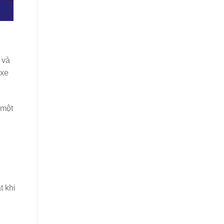
 và
 xe
 một
t khi