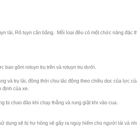
tuyn lái, Rô tuyn cân bằng. Mỗi loại đều có một chức năng đặc t
c bao gồm rotuyn trụ trên và rotuyn trụ dưới.
ng và trụ lái, đồng thời chịu tác động theo chiều dọc của lực củ
 định của xe.
g bị chao đảo khi chạy thẳng và rung giật khi vào cua.
 sử dụng sẽ bị hư hỏng sẽ gây ra nguy hiểm cho người lái và n