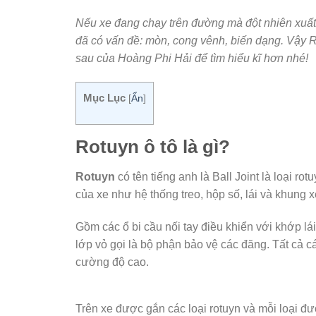
Nếu xe đang chạy trên đường mà đột nhiên xuất h
đã có vấn đề: mòn, cong vênh, biến dạng. Vậy Ro
sau của Hoàng Phi Hải để tìm hiểu kĩ hơn nhé!
Mục Lục
[
Ẩn
]
Rotuyn ô tô là gì?
Rotuyn
có tên tiếng anh là Ball Joint là loại 
của xe như hệ thống treo, hộp số, lái và khung x
Gồm các ổ bi cầu nối tay điều khiển với khớp l
lớp vỏ gọi là bộ phận bảo vệ các đăng. Tất cả 
cường độ cao.
Trên xe được gắn các loại rotuyn và mỗi loại đượ