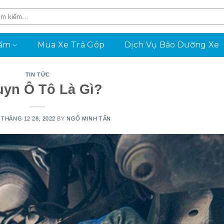
hẩm
Mua Xe Trả Góp
Dịch Vụ Bảo Dưỡng Xe
TIN TỨC
uyn Ô Tô Là Gì?
N
THÁNG 12 28, 2022
BY
NGÔ MINH TẤN